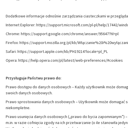
Dodatkowe informacje odnośnie zarządzania ciasteczkami w przegląda
Internet Explorer: https://support.microsoft.com/pl-pl/help/17442/wi
Chrome: https://support.google.com/chrome/answer/95647?hl=pl
Firefox: https://support.mozilla.org/pl/kb/Włączanie%20i%20wyłącz
Safari: https://support.apple.com/kb/PH19214?locale=pl_PL
Opera: https://help.opera.com/pl/latest/web-preferences/#cookies
Przysługuje Państwu prawo do:
Prawo dostępu do danych osobowych – Każdy użytkownik może domagać 
swoich danych osobowych.
Prawo sprostowania danych osobowych – Użytkownik może domagać się 
niekompletne.
Prawo usunięcia danych osobowych („prawo do bycia zapomnianym”) – 
m.in. w razie cofnięcia zgody na ich przetwarzanie (o ile stanowiła j