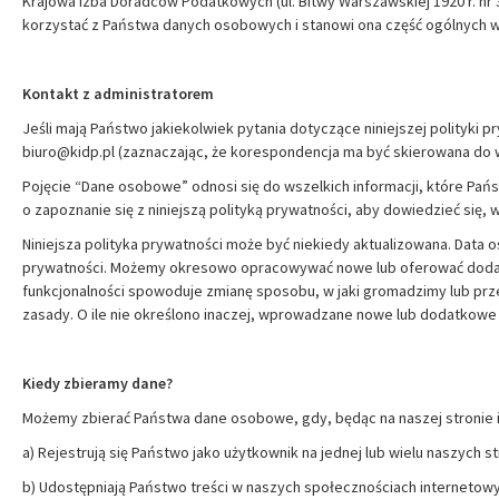
Krajowa Izba Doradców Podatkowych (ul. Bitwy Warszawskiej 1920 r. nr
korzystać z Państwa danych osobowych i stanowi ona część ogólnych w
Kontakt z administratorem
Jeśli mają Państwo jakiekolwiek pytania dotyczące niniejszej polityk
biuro@kidp.pl
(zaznaczając, że korespondencja ma być skierowana do
Pojęcie “Dane osobowe” odnosi się do wszelkich informacji, które Państ
o zapoznanie się z niniejszą polityką prywatności, aby dowiedzieć się
Niniejsza polityka prywatności może być niekiedy aktualizowana. Data os
prywatności. Możemy okresowo opracowywać nowe lub oferować dodatk
funkcjonalności spowoduje zmianę sposobu, w jaki gromadzimy lub p
zasady. O ile nie określono inaczej, wprowadzane nowe lub dodatkowe u
Kiedy zbieramy dane?
Możemy zbierać Państwa dane osobowe, gdy, będąc na naszej stronie 
a) Rejestrują się Państwo jako użytkownik na jednej lub wielu naszych 
b) Udostępniają Państwo treści w naszych społecznościach internetow