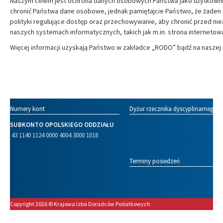
Naszym celem jest ochrona danych osobowych Państwa jako użytkownik
chronić Państwa dane osobowe, jednak pamiętajcie Państwo, że żaden s
polityki regulujące dostęp oraz przechowywanie, aby chronić prze
naszych systemach informatycznych, takich jak m.in. strona internetow
Więcej informacji uzyskają Państwo w zakładce „RODO” bądź na naszej 
Numery kont
Dyżur rzecznika dyscyplinarnego
SUBKONTO OPOLSKIEGO ODDZIAŁU
43 1140 1124 0000 4004 3000 1018
Terminy posiedzeń
Copyright 2026 © Krajowa Izba Doradców Podatkowych