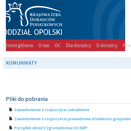
Strona główna
O nas
OC
Dla doradcy
O doradcy
Pra
KOMUNIKATY
Pliki do pobrania
Zawiadomienie o rozpoczęciu zatrudnienia
Zawiadomienie o rozpoczeciu prowadzenia działalności gospodar
Porządek obrad V Zgromadzenia OO KIDP