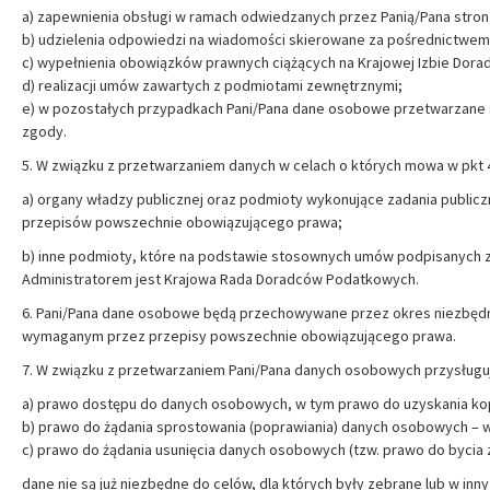
a) zapewnienia obsługi w ramach odwiedzanych przez Panią/Pana stron
b) udzielenia odpowiedzi na wiadomości skierowane za pośrednictwe
c) wypełnienia obowiązków prawnych ciążących na Krajowej Izbie Dor
d) realizacji umów zawartych z podmiotami zewnętrznymi;
e) w pozostałych przypadkach Pani/Pana dane osobowe przetwarzane są
zgody.
5. W związku z przetwarzaniem danych w celach o których mowa w pkt
a) organy władzy publicznej oraz podmioty wykonujące zadania publiczne
przepisów powszechnie obowiązującego prawa;
b) inne podmioty, które na podstawie stosownych umów podpisanych 
Administratorem jest Krajowa Rada Doradców Podatkowych.
6. Pani/Pana dane osobowe będą przechowywane przez okres niezbędny d
wymaganym przez przepisy powszechnie obowiązującego prawa.
7. W związku z przetwarzaniem Pani/Pana danych osobowych przysługuj
a) prawo dostępu do danych osobowych, w tym prawo do uzyskania kop
b) prawo do żądania sprostowania (poprawiania) danych osobowych – 
c) prawo do żądania usunięcia danych osobowych (tzw. prawo do bycia
dane nie są już niezbędne do celów, dla których były zebrane lub w in