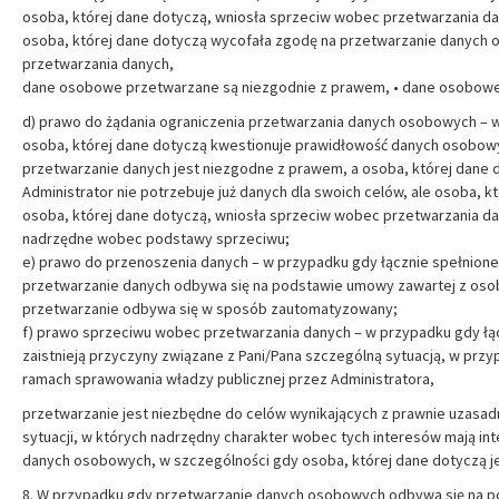
osoba, której dane dotyczą, wniosła sprzeciw wobec przetwarzania 
osoba, której dane dotyczą wycofała zgodę na przetwarzanie danych o
przetwarzania danych,
dane osobowe przetwarzane są niezgodnie z prawem, • dane osobowe 
d) prawo do żądania ograniczenia przetwarzania danych osobowych – 
osoba, której dane dotyczą kwestionuje prawidłowość danych osobow
przetwarzanie danych jest niezgodne z prawem, a osoba, której dane do
Administrator nie potrzebuje już danych dla swoich celów, ale osoba, k
osoba, której dane dotyczą, wniosła sprzeciw wobec przetwarzania da
nadrzędne wobec podstawy sprzeciwu;
e) prawo do przenoszenia danych – w przypadku gdy łącznie spełnione 
przetwarzanie danych odbywa się na podstawie umowy zawartej z osob
przetwarzanie odbywa się w sposób zautomatyzowany;
f) prawo sprzeciwu wobec przetwarzania danych – w przypadku gdy łąc
zaistnieją przyczyny związane z Pani/Pana szczególną sytuacją, w prz
ramach sprawowania władzy publicznej przez Administratora,
przetwarzanie jest niezbędne do celów wynikających z prawnie uzasadn
sytuacji, w których nadrzędny charakter wobec tych interesów mają i
danych osobowych, w szczególności gdy osoba, której dane dotyczą je
8. W przypadku gdy przetwarzanie danych osobowych odbywa się na pod