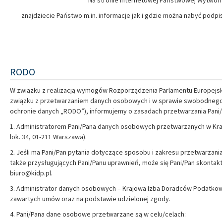
Na stronie internetowej Państwowej Wytwórn
znajdziecie Państwo m.in. informacje jak i gdzie można nabyć podpis e
RODO
W związku z realizacją wymogów Rozporządzenia Parlamentu Europejskie
związku z przetwarzaniem danych osobowych i w sprawie swobodnego 
ochronie danych „RODO”), informujemy o zasadach przetwarzania Pani
1. Administratorem Pani/Pana danych osobowych przetwarzanych w Kra
lok. 34, 01-211 Warszawa).
2. Jeśli ma Pani/Pan pytania dotyczące sposobu i zakresu przetwarzan
także przysługujących Pani/Panu uprawnień, może się Pani/Pan skont
biuro@kidp.pl
.
3. Administrator danych osobowych – Krajowa Izba Doradców Podatko
zawartych umów oraz na podstawie udzielonej zgody.
4. Pani/Pana dane osobowe przetwarzane są w celu/celach: