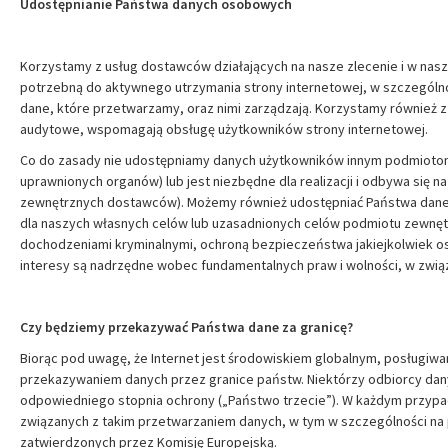
Udostępnianie Państwa danych osobowych
Korzystamy z usług dostawców działających na nasze zlecenie i w naszy
potrzebną do aktywnego utrzymania strony internetowej, w szczególnoś
dane, które przetwarzamy, oraz nimi zarządzają. Korzystamy również z
audytowe, wspomagają obsługę użytkowników strony internetowej.
Co do zasady nie udostępniamy danych użytkowników innym podmiotom, 
uprawnionych organów) lub jest niezbędne dla realizacji i odbywa się 
zewnętrznych dostawców). Możemy również udostępniać Państwa dane
dla naszych własnych celów lub uzasadnionych celów podmiotu zewnę
dochodzeniami kryminalnymi, ochroną bezpieczeństwa jakiejkolwiek oso
interesy są nadrzędne wobec fundamentalnych praw i wolności, w zwi
Czy będziemy przekazywać Państwa dane za granicę?
Biorąc pod uwagę, że Internet jest środowiskiem globalnym, posługiwa
przekazywaniem danych przez granice państw. Niektórzy odbiorcy d
odpowiedniego stopnia ochrony („Państwo trzecie”). W każdym przypa
związanych z takim przetwarzaniem danych, w tym w szczególności n
zatwierdzonych przez Komisję Europejską.