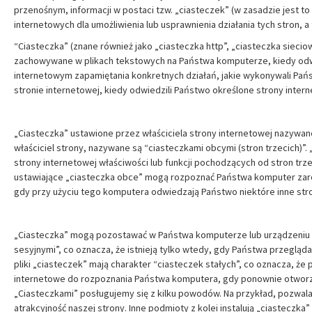
przenośnym, informacji w postaci tzw. „ciasteczek” (w zasadzie jest to
internetowych dla umożliwienia lub usprawnienia działania tych stron, a
“Ciasteczka” (znane również jako „ciasteczka http”, „ciasteczka siecio
zachowywane w plikach tekstowych na Państwa komputerze, kiedy odw
internetowym zapamiętania konkretnych działań, jakie wykonywali Państ
stronie internetowej, kiedy odwiedzili Państwo określone strony interne
„Ciasteczka” ustawione przez właściciela strony internetowej nazywane
właściciel strony, nazywane są “ciasteczkami obcymi (stron trzecich)”
strony internetowej właściwości lub funkcji pochodzących od stron trzeci
ustawiające „ciasteczka obce” mogą rozpoznać Państwa komputer zaró
gdy przy użyciu tego komputera odwiedzają Państwo niektóre inne str
„Ciasteczka” mogą pozostawać w Państwa komputerze lub urządzeniu pr
sesyjnymi”, co oznacza, że istnieją tylko wtedy, gdy Państwa przegląd
pliki „ciasteczek” mają charakter “ciasteczek stałych”, co oznacza, ż
internetowe do rozpoznania Państwa komputera, gdy ponownie otworz
„Ciasteczkami” posługujemy się z kilku powodów. Na przykład, pozwal
atrakcyjność naszej strony. Inne podmioty z kolei instalują „ciasteczka