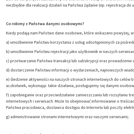
niezbędne dla realizacji działań na Państwa żądanie (np. rejestracja do 
Co robimy z Państwa danymi osobowymi?
Kiedy podają nam Państwo dane osobowe, które wskazano powyżej, wy
a) umożliwienie Państwu korzystania z usług udostępnionych za pośre
b) umożliwienie Państwu rejestracji jako użytkownik w naszych serwis
c) przetwarzanie Państwa transakcji lub subskrypcji oraz prowadzenie
d) dostarczenie Państwu informacji o wydarzeniach, najnowszych wiad
e) śledzenie aktywności na naszych stronach internetowych do celów b
aczkolwiek, wykonując takie działania, posługujemy się danymi osob
f) zapobieganie oraz przeciwdziałanie zamieszczaniu lub rozsyłaniu t
internetowych i serwisach. Może to obejmować informowanie o treściac
Państwa pracodawca, dostawca dostępu do Internetu lub poczty elektro
g) administrowanie stronami internetowymi oraz naszymi serwisami;