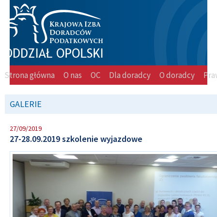
Strona główna
O nas
OC
Dla doradcy
O doradcy
Pra
GALERIE
27/09/2019
27-28.09.2019 szkolenie wyjazdowe